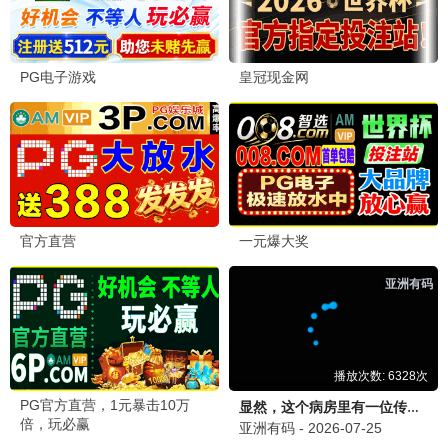
霸王别姬
9.6
华语巅峰·张国荣
1993 ·
980高清